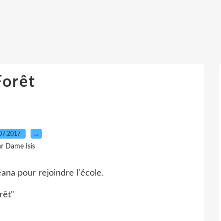
Forêt
07.2017
…
r Dame Isis
léana pour rejoindre l'école.