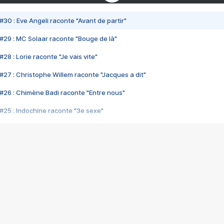
#30 : Eve Angeli raconte "Avant de partir"
#29 : MC Solaar raconte "Bouge de là"
28 : Lorie raconte "Je vais vite"
#27 : Christophe Willem raconte "Jacques a dit"
#26 : Chimène Badi raconte "Entre nous"
#25 : Indochine raconte "3e sexe"
#24 : Zaho raconte "C'est chelou"
#23 : Patrick Bruel raconte "Au café des délices"
#22 : Kyo raconte "Le chemin"
#21 : Nolwenn Leroy raconte "Cassé"
#20 : Patrick Hernandez raconte "Born to be alive"
#19 : Lorie raconte "Près de moi"