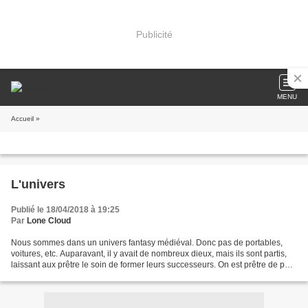
Publicité
MENU
Accueil
»
L'univers
Publié le 18/04/2018 à 19:25
Par
Lone Cloud
Nous sommes dans un univers fantasy médiéval. Donc pas de portables,
voitures, etc. Auparavant, il y avait de nombreux dieux, mais ils sont partis,
laissant aux prêtre le soin de former leurs successeurs. On est prêtre de père
en fils, et de mère en fille....